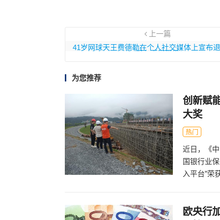
上一篇
41岁网球天王费德勒在个人社交媒体上宣布
将在下周退役
为您推荐
创新赋能
大奖
热门
近日，《中
国银行业保
入平台”荣获&l
欧央行