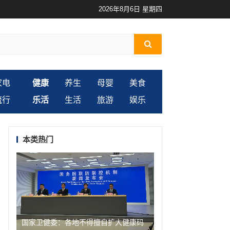
2026年8月6日 星期四
家电
健康
养生
母婴
美食
流行
乐活
生活
旅游
娱乐
本类热门
国家卫健委：各地不得擅自扩大健康码