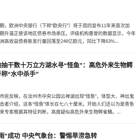
期，欧洲中央银行（下称“欧央行”）将于周四宣布11年来首次加
期升温正使该地区债券市场承压。评级机构惠誉的数据显示，今年
洲高收益债券新发行量回落至246亿欧元，同比下降63%...
地抽干数十万立方湖水寻“怪鱼”：高危外来生物鳄
称“水中杀手”
市民反映，在汝州市中央公园云禅湖出现“怪鱼”，体型大、神出鬼
击者介绍，这条“怪鱼”体长在七八十厘米。开始人们还以为是青鱼
来专家根据其特征判断，高度疑似高危外来生物鳄雀鳝。...
雨”成功 中央气象台：警惕旱涝急转