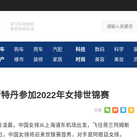
学习实用妙招
享受简单生活
车
购车
用车
汽配
科技
数码
科学
产
楼市
装修
家居
时尚
美容
美妆
特丹参加2022年女排世锦赛
18日凌晨，中国女排从上海浦东机场出发，飞往荷兰阿姆斯
25日，中国女排将迎来世锦赛首秀，对手是阿根廷女排。