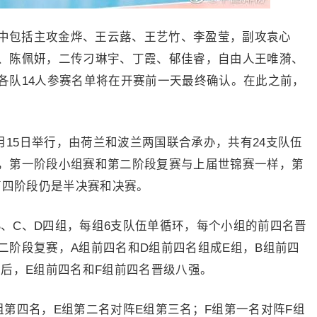
人中包括主攻金烨、王云蕗、王艺竹、李盈莹，副攻袁心
、陈佩妍，二传刁琳宇、丁霞、郁佳睿，自由人王唯漪、
各队14人参赛名单将在开赛前一天最终确认。在此之前，
10月15日举行，由荷兰和波兰两国联合承办，共有24支队伍
，第一阶段小组赛和第二阶段复赛与上届世锦赛一样，第
第四阶段仍是半决赛和决赛。
B、C、D四组，每组6支队伍单循环，每个小组的前四名晋
二阶段复赛，A组前四名和D组前四名组成E组，B组前四
束后，E组前四名和F组前四名晋级八强。
E组第四名，E组第二名对阵E组第三名；F组第一名对阵F组