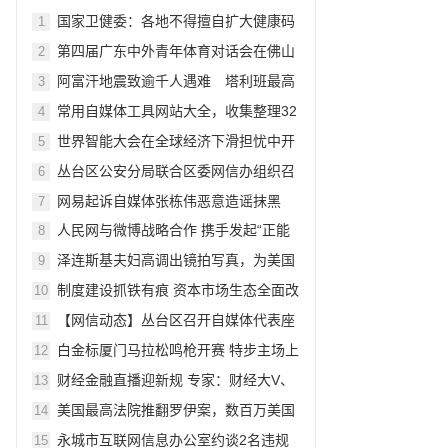
应用范围
国家卫健委：各地不得擅自扩大健康码
1
应用范围
第四届广东中外青年体育对话会在佛山
2
举办
阿富汗地震致逾千人遇难 塔利班最高
3
领导人发声求援
常用自媒体工具网站大全，收集整理32
4
个工具分享
世界智能大会在全球经济下滑担忧中开
5
幕并释放信心
丛台区公安分局联合区委网信办组织召
6
开丛台区自媒体代表座谈会
网易起诉自媒体张栋伟恶意造谣抹黑
7
人民网与微博战略合作 携手发起“正能
8
量计划”
泽连斯基夫妇高调出镜拍写真，为美国
9
《Vogue》杂志拍摄“战争主题”的人物
制度建设抓铁有痕 资本市场生态全面改
10
照
善
【网信动态】丛台区召开自媒体代表座
11
谈会
白金标厦门马拉松鸣枪开赛 特步主场上
12
演“国人竞速”大战
财经金融直播迎新规 专家：财经大V、
13
自媒体或为重点监管对象
美国最高法院推翻罗伊案，数百万美国
14
女性或失去堕胎权
永城市互联网信息办公室约谈2名违规
15