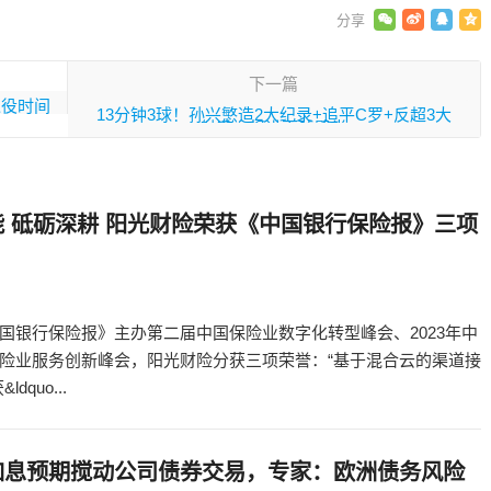
下一篇
退役时间
13分钟3球！孙兴慜造2大纪录+追平C罗+反超3大
射手，将进百球殿堂
 砥砺深耕 阳光财险荣获《中国银行保险报》三项
国银行保险报》主办第二届中国保险业数字化转型峰会、2023年中
险业服务创新峰会，阳光财险分获三项荣誉：“基于混合云的渠道接
dquo...
加息预期搅动公司债券交易，专家：欧洲债务风险