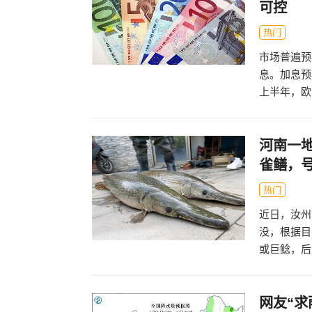
可控
热门
市场普遍预
息。加息预
上半年，欧
河南一
雀鳝，号
热门
近日，汝州
没，根据目
或巨鲶，后
网友“求