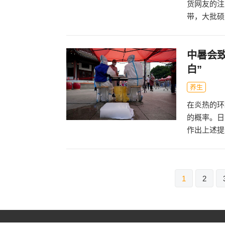
货网友的注
带，大批硕
中暑会
白”
养生
在炎热的环
的概率。日
作出上述提
文
1
2
章
导
航