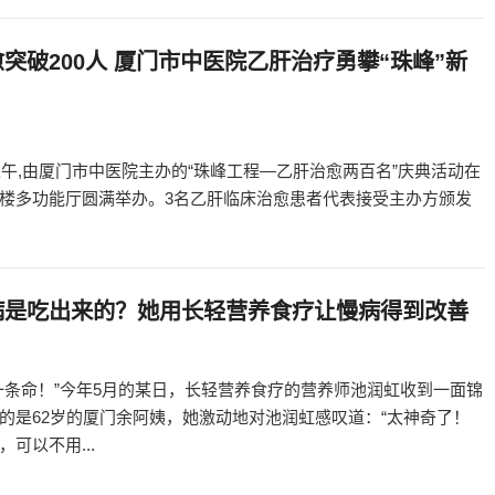
突破200人 厦门市中医院乙肝治疗勇攀“珠峰”新
日上午,由厦门市中医院主办的“珠峰工程—乙肝治愈两百名”庆典活动在
楼多功能厅圆满举办。3名乙肝临床治愈患者代表接受主办方颁发
病是吃出来的？她用长轻营养食疗让慢病得到改善
一条命！”今年5月的某日，长轻营养食疗的营养师池润虹收到一面锦
的是62岁的厦门余阿姨，她激动地对池润虹感叹道：“太神奇了！
可以不用...