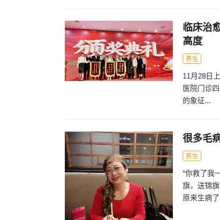
临床治愈
高度
养生
11月28
医院门诊四
的象征...
很多毛
养生
“你救了我
旗，送锦旗
原来生病了，