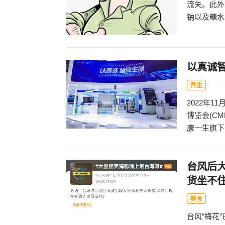
流失。此外
钠以及糖水
以真诚智
养生
2022年
博览会(C
康一生旗下
台风后
货坐不
美食
台风“梅花