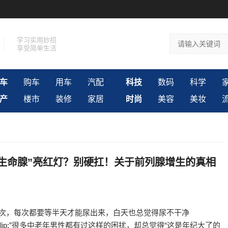
学习实用妙招
享受简单生活
车
购车
用车
汽配
科技
数码
科学
产
楼市
装修
家居
时尚
美容
美妆
“生命腺”亮红灯？别硬扛！关于前列腺增生的真相
3次，每次都要等半天才能尿出来，白天也总觉得尿不干净
p;&hellip;”很多中老年男性都有过这样的困扰，却总觉得“这是年纪大了的