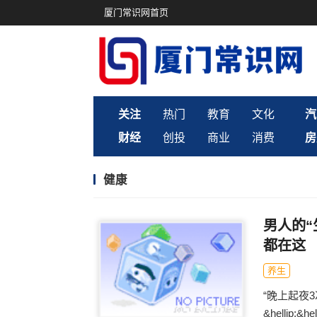
厦门常识网首页
关注
热门
教育
文化
汽
财经
创投
商业
消费
房
健康
男人的
都在这
养生
“晚上起夜
&helli