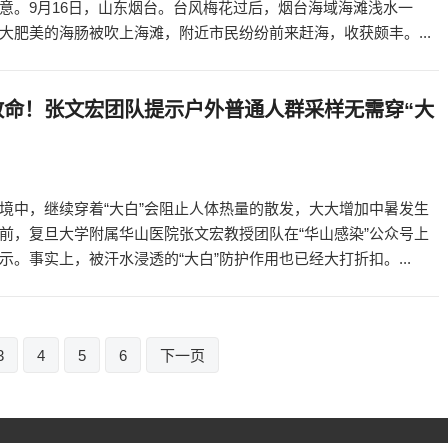
意。9月16日，山东烟台。台风梅花过后，烟台海域海滩浅水一
大肥美的海肠被吹上海滩，附近市民纷纷前来赶海，收获颇丰。...
致命！张文宏团队提示户外普通人群采样无需穿“大
境中，继续穿着“大白”会阻止人体热量的散发，大大增加中暑发生
前，复旦大学附属华山医院张文宏教授团队在“华山感染”公众号上
示。事实上，被汗水浸透的“大白”防护作用也已经大打折扣。...
3
4
5
6
下一页