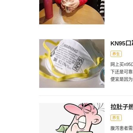
KN95
养生
网上买n9
下还是可靠
便宜是因为
拉肚子
养生
腹泻患者需