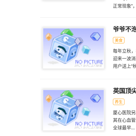
正常现象”，.
爷爷不泡
美食
每年立秋，
迎来一波消
用户送上“秋天
英国顶
养生
厦心医院另
其在心血管
全球最早...