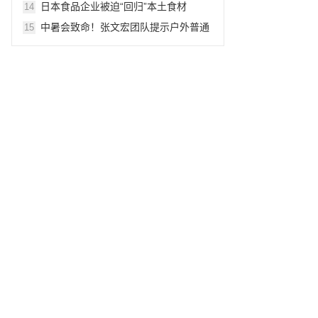
日本食品企业被迫“回归”本土食材
14
中暑会致命！张文宏团队提示户外普通
15
人群采样无需穿“大白”