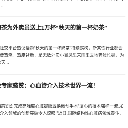
..
茶为外卖员送上1万杯“秋天的第一杯奶茶”
社交平台热议话题“秋天的第一杯奶茶”持续霸榜，新茶饮行业都会
费热潮。热度背后，是无数外卖小哥风里来雨里去地奔波忙碌，为
...
尖专家盛赞：心血管介入技术世界一流！
辟蹊径 完成高难度心脏瓣膜置换微创手术“厦心的技术堪称一流,尤
介入领域的创新突破令人惊叹!”近日,国际结构性心脏病领域泰斗、