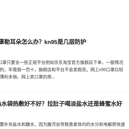
口罩勒耳朵怎么办？kn95是几层防护
5口罩只要去一些正规平台例如京东淘宝官方旗舰店下单，一般情况
的，毕竟假一罚十，旗舰店和平台不会卖假货。网上n95口罩比较
薄利多销，网上卖口罩的商...
热水袋热敷好不好？拉肚子喝淡盐水还是蜂蜜水好
要补充盐水和糖水，因为腹泻会导致患者体内的水分和电解质快速